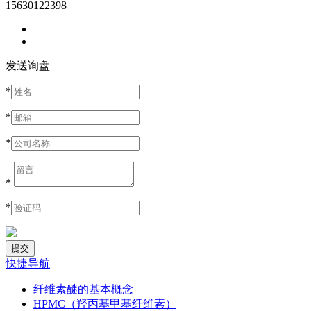
15630122398
发送询盘
*
*
*
*
*
快捷导航
纤维素醚的基本概念
HPMC（羟丙基甲基纤维素）