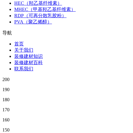
HEC（羟乙基纤维素）
MHEC（甲基羟乙基纤维素）
RDP（可再分散乳胶粉）
PVA（聚乙烯醇）
导航
首页
关于我们
装修建材知识
装修建材百科
联系我们
200
190
180
170
160
150