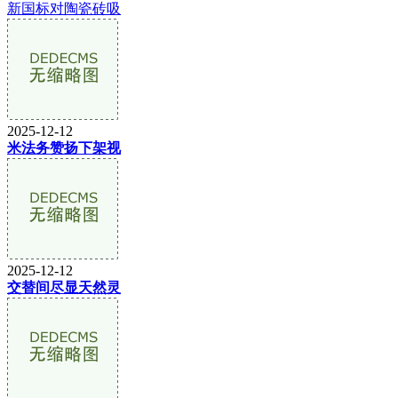
新国标对陶瓷砖吸
2025-12-12
米法务赞扬下架视
2025-12-12
交替间尽显天然灵