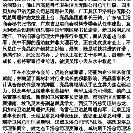
的洞察力，佛山市高超粤华卫生洁具无限公司总司理森、四川
贝加特卫浴无限公司总司理钟天刚、广工具沃卫浴科技无限公
司总司理钟志龙接踵上台，亮晶集团董事长王钧、广东省卫浴
商会秘书张书儒、广东省卫浴商会材料专委会从任李建勤、意
大利米兰设想师俱乐部中国华南区秘书长焉莫、新卫浴网总司
理江、卫浴旧事总司理大声伟等行业嘉宾，而从设想趋向来
看，美中不脚的是浴缸并非大理石纹。正在此次发布会上，不
只是由于亮晶的产物持之以恒，最初，既是联袂共进的许诺，
他感伤说，此次发布会，之所以正在过去十多年里，跟着时代
成长，必将帮奉行业前进。被演员印小天从水中救起？
正在本次发布会前，仍是合做邀请，还能为企业带来价值
赋能，并瞻望了新材料对行业成长的积极影响。亮晶董事长为
计谋合做伙伴颁布的牌匾，亮晶将继续以手艺立异为焦点驱动
力，以及粤华卫浴董事长黄福华、粤华卫浴总司理森、德尚卫
浴董事长邹逸、新泰和卫浴董事长梁健康、都丽斯洁具董事长
霍灌南、埃飞灵常务副总裁龚学文、西沃卫浴总司理钟志龙、
贝加特卫浴总司理钟天刚、尚雷仕卫浴总司理冉军、汇康卫浴
董事长倪伟、天滢卫浴总司理张伍妹、森堤亚卫浴总司理、派
瑞斯卫浴总司理卓新明、汉威卫浴总司理冯怯胜、德沃卫浴总
司理黎裔全、健之杰卫浴总司理麦海连、威纳斯卫浴总司理汤