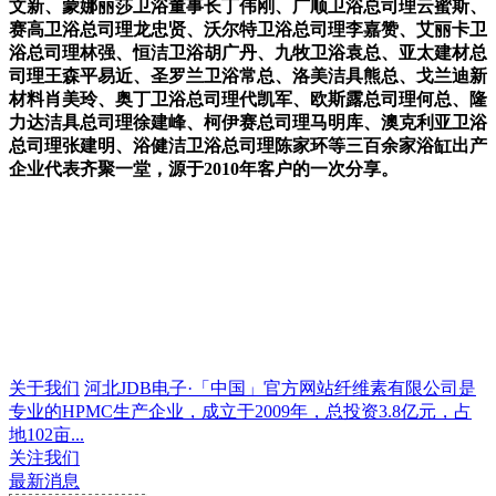
文新、蒙娜丽莎卫浴董事长丁伟刚、广顺卫浴总司理云蜜斯、
赛高卫浴总司理龙忠贤、沃尔特卫浴总司理李嘉赞、艾丽卡卫
浴总司理林强、恒洁卫浴胡广丹、九牧卫浴袁总、亚太建材总
司理王森平易近、圣罗兰卫浴常总、洛美洁具熊总、戈兰迪新
材料肖美玲、奥丁卫浴总司理代凯军、欧斯露总司理何总、隆
力达洁具总司理徐建峰、柯伊赛总司理马明库、澳克利亚卫浴
总司理张建明、浴健洁卫浴总司理陈家环等三百余家浴缸出产
企业代表齐聚一堂，源于2010年客户的一次分享。
关于我们
河北JDB电子·「中国」官方网站纤维素有限公司是
专业的HPMC生产企业，成立于2009年，总投资3.8亿元，占
地102亩...
关注我们
最新消息