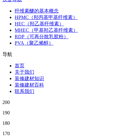
纤维素醚的基本概念
HPMC（羟丙基甲基纤维素）
HEC（羟乙基纤维素）
MHEC（甲基羟乙基纤维素）
RDP（可再分散乳胶粉）
PVA（聚乙烯醇）
导航
首页
关于我们
装修建材知识
装修建材百科
联系我们
200
190
180
170