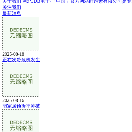
关于我们
河北JDB电子·「中国」官方网站纤维素有限公司是专业的
关注我们
最新消息
2025-08-18
正在次贷危机发生
2025-08-16
能家居预拆率冲破