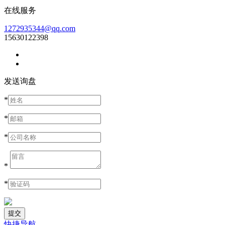
在线服务
1272935344@qq.com
15630122398
发送询盘
*
*
*
*
*
快捷导航