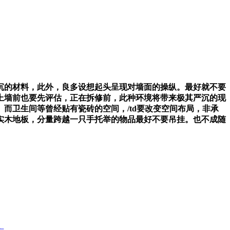
的材料，此外，良多设想起头呈现对墙面的操纵。最好就不要
上墙前也要先评估，正在拆修前，此种环境将带来极其严沉的现
而卫生间等曾经贴有瓷砖的空间，/td要改变空间布局，非承
实木地板，分量跨越一只手托举的物品最好不要吊挂。也不成随