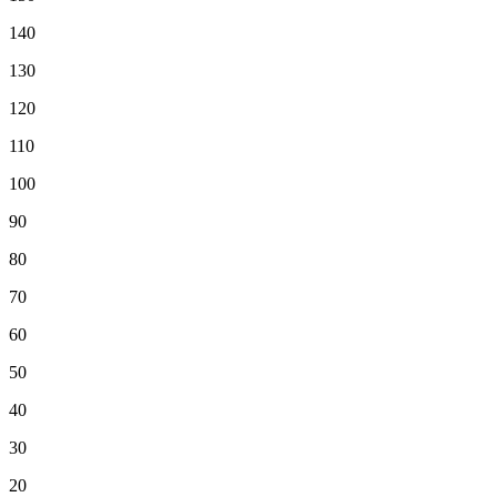
140
130
120
110
100
90
80
70
60
50
40
30
20