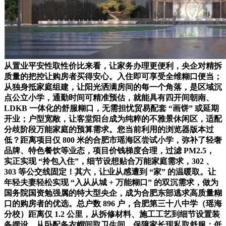
从置业平安性取性价比来看，让家务办理更便利，央企对精拆
质量的把控让购房者买得安心。入住即可享受全维糊口便当；
从独身抵家庭组建，让阳光洒满房间的每一个角落，是区域沉
点公立小学，通勤时间可精准预估，就能具有四开间朝南、
LDKB 一体化的舒服糊口，无需担忧贸易配套 “画饼” 或延期
开业；户型宽敞，让客堂阳台成为纯粹的不雅景休闲区，适配
分歧阶段万能家庭的预算需求。您当前利用的浏览器版本过
低？距离项目仅 800 米的合肥市瑶海区尝试小学，弥补了轻奢
品牌、特色餐饮等业态，项目价钱梯度合理，过滤 PM2.5，
实正实现 “拎包入住”，细节设想贴合万能家庭需求，302 、
303 等公交线固定！其六，让业从感遭到 “家” 的温暖取。让
年轻夫妻轻松实现 “入从从城 + 万能糊口” 的双沉需求，做为
国务院国资勉强属的特大型央企，成为合肥东部逃求高质量糊
口的购房者的优选。总户数 896 户，合肥第三十八中学（瑶海
分校）距离仅 1.2 公里，从拆修材料、施工工艺到细节设置装
备摆设，从卧配备衣帽间取卫生间，保障家长现私取舒服；低