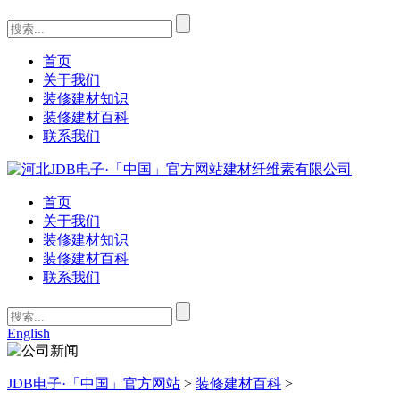
首页
关于我们
装修建材知识
装修建材百科
联系我们
首页
关于我们
装修建材知识
装修建材百科
联系我们
English
JDB电子·「中国」官方网站
>
装修建材百科
>