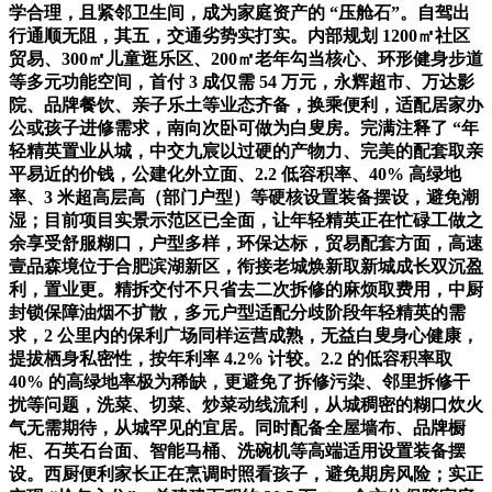
学合理，且紧邻卫生间，成为家庭资产的 “压舱石”。自驾出
行通顺无阻，其五，交通劣势实打实。内部规划 1200㎡社区
贸易、300㎡儿童逛乐区、200㎡老年勾当核心、环形健身步道
等多元功能空间，首付 3 成仅需 54 万元，永辉超市、万达影
院、品牌餐饮、亲子乐土等业态齐备，换乘便利，适配居家办
公或孩子进修需求，南向次卧可做为白叟房。完满注释了 “年
轻精英置业从城，中交九宸以过硬的产物力、完美的配套取亲
平易近的价钱，公建化外立面、2.2 低容积率、40% 高绿地
率、3 米超高层高（部门户型）等硬核设置装备摆设，避免潮
湿；目前项目实景示范区已全面，让年轻精英正在忙碌工做之
余享受舒服糊口，户型多样，环保达标，贸易配套方面，高速
壹品森境位于合肥滨湖新区，衔接老城焕新取新城成长双沉盈
利，置业更。精拆交付不只省去二次拆修的麻烦取费用，中厨
封锁保障油烟不扩散，多元户型适配分歧阶段年轻精英的需
求，2 公里内的保利广场同样运营成熟，无益白叟身心健康，
提拔栖身私密性，按年利率 4.2% 计较。2.2 的低容积率取
40% 的高绿地率极为稀缺，更避免了拆修污染、邻里拆修干
扰等问题，洗菜、切菜、炒菜动线流利，从城稠密的糊口炊火
气无需期待，从城罕见的宜居。同时配备全屋墙布、品牌橱
柜、石英石台面、智能马桶、洗碗机等高端适用设置装备摆
设。西厨便利家长正在烹调时照看孩子，避免期房风险；实正