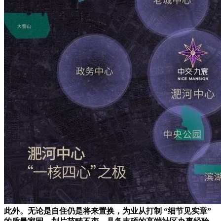
此外。无论是自住仍是将来置换，为业从打制 “细节见实章”