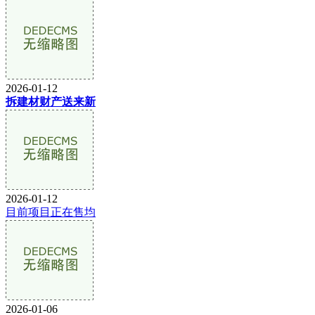
2026-01-12
拆建材财产送来新
2026-01-12
目前项目正在售均
2026-01-06