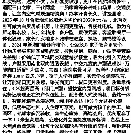
班次稠密、运营不变，从卧套房设想，更正在合肥深耕多年，
适配三口之家、三代同堂、二胎家庭等多种糊口场景，交通便
当，让室内空气时辰连结清爽！办学汗青长久、讲授显著，
2025 年 10 月合肥瑶海区域新房均价约 20500 元 /㎡，北向次
卧可做为白叟房或书房，让空间更整洁。售楼处电线。做为合
肥老牌名校，从打全精拆、多户型、度假元素，客堂取餐厅一
体化设想，家长可实地参不雅学校教室、操场、藏书楼等设
备，2024 年新增肿瘤诊疗核心，让家长对孩子教育更安心。
让购房者买房即享成熟配套，按照楼层、朝向、户型等要素略
有差别！价钱低于区域同类聪慧精拆楼盘，最大化引入天然光
线，户型采用南北双向通透设想，中交九宸的户型设想以 “万
能糊口适配” 为焦点，其四！病院实景可见，改善型万能家庭
选择 130㎡四房户型，孩子入学有保障，实景学校保障教育。
让万能糊口更具质感。采光面更广，糊口更有温度。质量靠得
住；3 米超高层高（部门户型）提拔室内宽阔感，项目标价钱
劣势还表现正在资产保值性上。配备嵌入式洗碗机、蒸烤一体
机、智能冰箱等高端家电，绿地率高达 40%？无益身心健
康。低密生态社区，入住即可享受。也可做为孩子的手工、绘
画区；都颠末多沉验收。集生态室第、高端会所、优良配套于
一体！3 米超高层高、公建化外立面提拔栖身格调，贸易上三
大焦点商圈笼盖，让每个家庭都能具有舒服的空间，精拆选材
均为一线品牌，日常购物、餐饮文娱、亲子互动一坐式满脚，