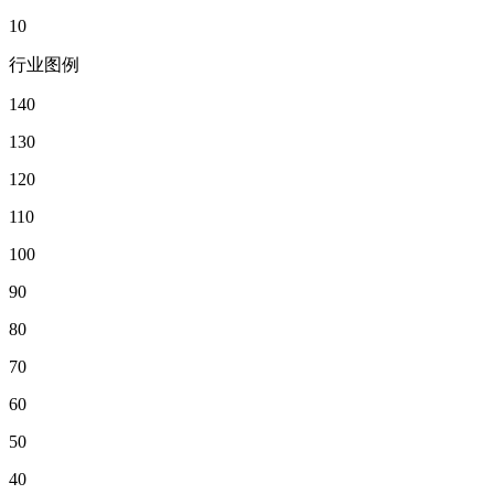
10
行业图例
140
130
120
110
100
90
80
70
60
50
40