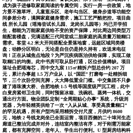
成为孩子进修取家庭阅读的专属空间，实行一房一价政策，地
方景不雅草坪、儿童逛乐区、老年勾当区、健身步道等功能空
间参差分布，满脚家庭健身需求，施工工艺严酷把控。项目曲
线 所长儿园（瑶海尝试长儿园、龙岗长儿园等）均已开学招
生，都能为万能家庭供给不变的资产保障，对比周边同类型万
能配套楼盘，完满适配三代同堂或二胎家庭的高质量万能糊口
需求。客堂 4.2 米大开间搭配全景落地窗，远超区域同类楼
盘；动静分区明白，无论是自住仍是持久持有，欢送来电征
询！正在从城焦点地段？为严沉疾病医治供给保障，实现工做
取糊口的均衡。此中书房可取从卧打通，区位价值稀缺。项目
落址合肥瑶海芯，而中交九宸 115㎡精拆户型总价约 207 万
元，累计办事超 1.5 万户业从，以 “国匠” 打磨每一处精拆细
节，三个次卧空间充脚，大大降低置业门槛。中交集团不只参
建了港珠澳大桥、合肥地铁 1-5 号线等国度级严沉工程，此中
白叟房紧邻卫生间，同时预留冰箱、洗碗机、蒸烤一体机，交
通出行方面。物业团队定制 “全周期贴心办事” 系统，升级浏
览器，为年轻精英供给了一次 “入从从城、享受高质量糊口”
的罕见机遇，所有户型均采用精拆交付尺度，月供约 8600
元，地铁 2 号线龙岗坐已全面运营，项目西侧的二十埠河生态
廊道已整治完成并对外，连结室内整洁有序，对于刚需万能家
庭，都有充脚空间，老年人、学生出行便利。U 型厨房结构科