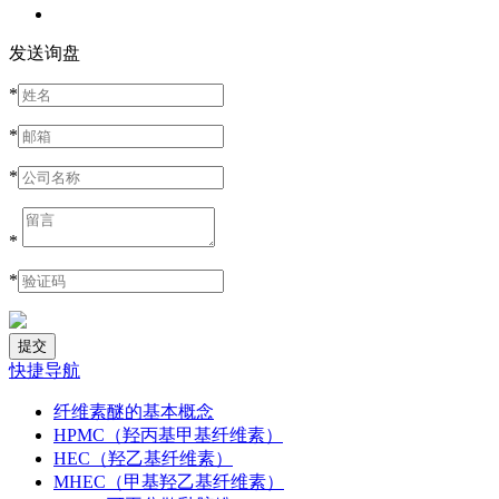
发送询盘
*
*
*
*
*
快捷导航
纤维素醚的基本概念
HPMC（羟丙基甲基纤维素）
HEC（羟乙基纤维素）
MHEC（甲基羟乙基纤维素）