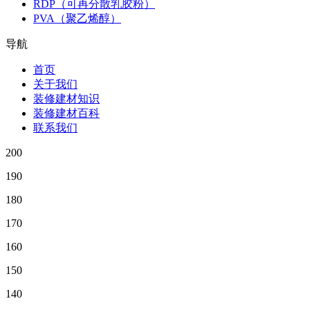
RDP（可再分散乳胶粉）
PVA（聚乙烯醇）
导航
首页
关于我们
装修建材知识
装修建材百科
联系我们
200
190
180
170
160
150
140