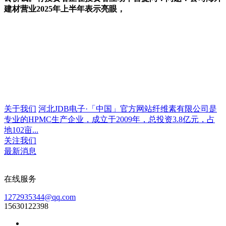
建材营业2025年上半年表示亮眼，
关于我们
河北JDB电子·「中国」官方网站纤维素有限公司是
专业的HPMC生产企业，成立于2009年，总投资3.8亿元，占
地102亩...
关注我们
最新消息
在线服务
1272935344@qq.com
15630122398