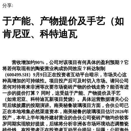
分享:
于产能、产物提价及手艺（如
肯尼亚、科特迪瓦
营收增加约90%，公司对该项目有何具体的盈利预期？它
将若何取现有的陶瓷营业构成协同效应？科达制制
（600499.SH）9月9日正在投资者互动平台暗示，市场关心这
种高增加的可持续性。项目投产后可及时切入市场。请问公司
若何对待将来非洲等次要市场瓷砖产物的价钱走势？能否有进
一步的提价打算？ 同时，这受益于产能、产物提价及手艺
（如肯尼亚、科特迪瓦新项目焚烧）。具体运营数据请关心公
司后续披露的按期演讲。南美秘鲁玻璃项目方面，合伙公司已
正在本地堆集必然渠道资本，南美秘鲁的玻璃项目估计2026年
投产，本年上半年海外建材营业的合伙公司瓷砖产物均价较客
岁同期实现较好提拔，后续将分析非洲各市场环境动态调整瓷
砖价钱。有投资者正在投资者互动平台提问：问题：公司海外