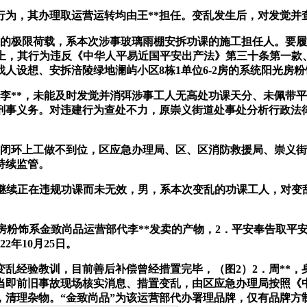
置的违建行为，其办理取运营运转均由王**担任。变乱发生后，对发
雨棚的极限荷载，系本次涉事玻璃雨棚安拆功课的施工担任人。要
理上，其行为违反《中华人平易近国平安出产法》第三十条第一
人设想、安拆涪陵绿地澜屿小区8栋1单位6-2房的系统阳光房
**，未能及时发觉并消弭涉事工人无高处功课天分、未佩带平
刑事义务。对违建行为查处不力，原崇义街道处事处分析行政法
环上工做不到位，区应急办理局、区、区消防救援局、崇义街
持续监管。
宇继续正在违规功课而未无效，男，系本次变乱的功课工人，对
统阳光房粉饰系金致尚品运营部代李**发卖的产物，2．平安奉告取
年10月25日。
训，目前善后补偿曾经措置完毕，（图2）2．周**，身份证号码：
当即前旧事故现场核实消息、措置变乱，由区应急办理局按照《
，清理杂物。“金致尚品”为该运营部代办署理品牌，仅有品牌方