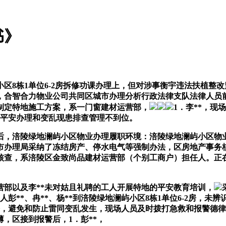
书》
8栋1单位6-2房拆修功课办理上，但对涉事衡宇违法扶植整改
环境，1．王*，合智合力物业公司共同区城市办理分析行政法律支队法
制定特地施工方案，系一门窗建材运营部，
1．李**，
场平安办理和变乱现患排查管理不到位。
毕后，涪陵绿地澜屿小区物业办理履职环境：涪陵绿地澜屿小区
市办理局采纳了冻结房产、停水电气等强制办法，区房地产事务
核查，系涪陵区金致尚品建材运营部（个别工商户）担任人。正
部以及李**未对姑且礼聘的工人开展特地的平安教育培训，
彭**、冉**、杨**到涪陵绿地澜屿小区8栋1单位6-2房，未辨
修，避免和防止雷同变乱发生，现场人员及时拨打急救和报警德
薄，区接到报警后，1．彭**，