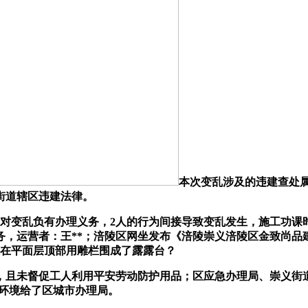
本次变乱涉及的违建查处
街道辖区违建法律。
变乱负有办理义务，2人的行为间接导致变乱发生，施工功课
，运营者：王**；涪陵区网坐发布《涪陵崇义涪陵区金致尚品建材
正在平面层顶部用雕栏围成了露露台？
促工人利用平安劳动防护用品；区应急办理局、崇义街道处事处接报
建环境给了区城市办理局。