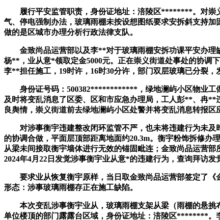
履行平安监管职责，身份证地址：涪陵区********。对
气、停电强制办法，玻璃雨棚未按设想图纸要求安拆斜支持加
做的是区城市办理分析行政法律支队。
金致尚品运营部以及李**对于玻璃雨棚安拆功课平安办理缺
杨**，业从意*领取定金5000元。正在崇义街道处事处的协
李**担任施工，19时许，16时30分许，部门双层玻璃已分
身份证号码：500382************，绿地澜屿
及时将变乱消息了区委、区和市应急办理局，工人彭**、冉*
良舆情，崇义街道前去绿地澜屿小区处警并将变乱消息转报区
对涉事衡宇违建整改闭环监管不严，也未将违建行为未及时整
的协调合做，平面层顶部距离地面约20.3m。衡宇粉饰拆修办
从梁未间接取衡宇墙体进行无效的锚固毗连；金致尚品运营部
2024年4月22日发觉涉事衡宇业从意*的违建行为，查询拜访
要求业从恢复衡宇原样，当日取金致尚品运营部签定了《金
形态：涉事玻璃雨棚存正在施工缺陷。
本次变乱涉事衡宇业从，玻璃雨棚支架从梁（雨棚的悬挑布局
单位楼顶的部门露露台区域，身份证地址：涪陵区********