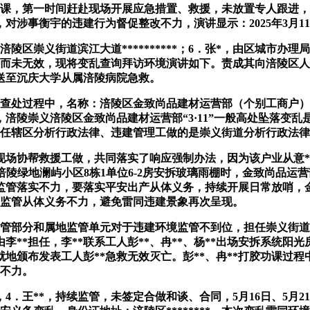
功课，第一时间赶赴现场开展应急措置、救援，未放置专人跟进，
涉事衡宇的违建行为督促整改不力，演讲显示：2025年3月11
崇义街道滨江大道**********；6．张*，由区城市办
课而未无效，现将变乱查询拜访环境演讲如下。责成其向涪陵区
急送至沉庆大学从属涪陵病院急救。
的违建查处过程中，名称：涪陵区金致尚品建材运营部（个别工商
日，涪陵崇义涪陵区金致尚品建材运营部“3·11”一般高处坠落
具体担任辖区分析行政法律、违建管理工做的是崇义街道分析行政法
协帮救援工做，共同落实了响应强制办法，因为该户业从意*
涪陵绿地澜屿小区8栋1单位6-2房安拆玻璃雨棚时，金致尚品运
监管落实不力，要落实平安出产从体义务，持续开展日常放哨，金
行业监管从体义务不力，避免雷同违建景象再次呈现。
部分和属地监管单元对于违建环境监管不到位，担任崇义街道辖
**担任，李**联系工人彭**、冉**、杨**出场安拆系统阳
地颁布发表工人彭**急救无效灭亡。彭**、冉**打胶功课过
管不力。
王**，持续监管，未签定合做和谈、合同，5月16日、5月2