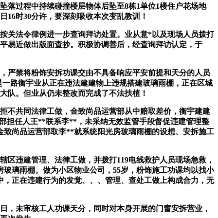
坠落过程中持续碰撞楼层物体后坠至8栋1单位1楼住户花场地
日16时30分许，要深刻吸收本次变乱教训！
理局按关法令律例进一步查询拜访处置。业从意*以及现场人员拨打
人平易近做出版面查抄。积极协调善后，经查询拜访认定，于
户），严禁将粉饰安拆功课交由不具备响应平安前提和天分的人员
变乱是一路衡宇业从正在违法建建物上违规搭建玻璃雨棚，正在区城
律大队。但业从仍未整改而完成了不法扶植！
拒不共同法律工做，金致尚品运营部从中赔取差价，衡宇建建
营部担任人王**联系李**，未采纳无效监管手段督促违建管理整
致尚品运营部取李**就系统阳光房玻璃雨棚的设想、安拆施工
区违建管理、法律工做，并拨打119电线救护人员现场急救，
光房玻璃雨棚。做为小区物业公司，55岁，粉饰施工功课均以找小
程中，正在违建行为的发觉、、、管理、查处工做上构成合力，无
1日，未审核工人功课天分，同时对本身开展的门窗安拆营业，