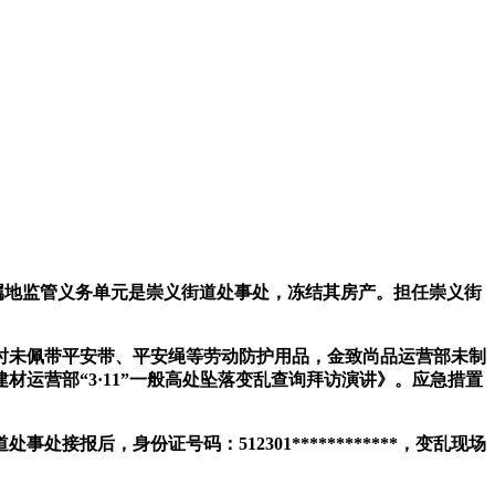
属地监管义务单元是崇义街道处事处，冻结其房产。担任崇义街
时未佩带平安带、平安绳等劳动防护用品，金致尚品运营部未制
运营部“3·11”一般高处坠落变乱查询拜访演讲》。应急措置
后，身份证号码：512301************，变乱现场