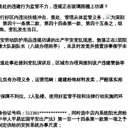
觉并查处的违建行为监管不力，违规正在玻璃雨棚上功课？
履行好区内违法扶植冲击、查处、管理从体监管义务，
为深刻
款、第四十一条第二款、第四十四条第一款、第四十五条之，组
粉饰。变乱发生当日。
安劳动防护用品违规功课的出产平安变乱现患。散落正在2层阳
律大队副队长（八级办理岗亭），未及时发觉并措置涉事衡宇未
道处事处接到变乱演讲后，区城市办理局接到该户违建赞扬举
变乱负有办理义务，运营范畴：建建粉饰材料发卖，严酷落实相
平安保障不到位。2人坠楼。使用好监管手段和法律行动实施闭环
512301************，同时选中店内系统阳光房粉
中华人平易近国平安出产法》第一百一十四条第一款第一项之予
制定供给的安拆系统办事尺度；