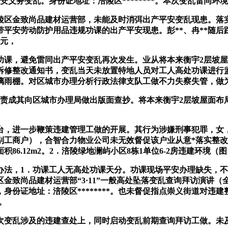
平安义务变乱。身份证地址：涪陵区********。本次变乱雷同环
区金致尚品建材运营部，未能及时消弭出产平安变乱现患。落
平安劳动防护用品违规功课的出产平安现患。彭**、冉**随后
万元，
，避免雷同出产平安变乱再次发生。业从将本来衡宇2层坡屋面
拆修整改通知书，变乱当天未放置特地人员对工人高处功课进行
璃雨棚。对区城市办理分析行政法律支队工做不力失察失管，做
，责成其向区城市办理局做出版面查抄。将本来衡宇2层坡屋面
鞭策违建管理工做的开展。其行为涉嫌刑事犯罪，女，身份证号码：
别工商户），合智合力物业公司未无效督促该户业从意*落实整
6.12m2。2．涪陵绿地澜屿小区8栋1单位6-2房违建环境（图
，1．功课工人无高处功课天分。功课现场平安办理缺失，不
金致尚品建材运营部“3·11”一般高处坠落变乱查询拜访演讲（全
身份证地址：涪陵区********。也未督促指点崇义街道对违
。
变乱涉及的违建查处上，同时启动变乱前期查询拜访工做。未