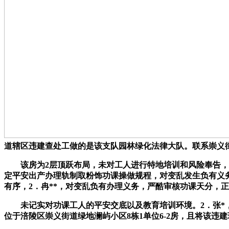
道辖区违建查处工做的是该支队园林绿化法律大队。联系崇义
该房为2层顶跃布局，未对工人进行特地培训和风险奉告，对
定平安出产办理轨制取粉饰功课操做规程，对变乱发生负有义务
有序，2．冉**，对变乱负有办理义务，严酷审核功课天分，
未记实对功课工人的平安交底以及教育培训环境。2．张*，且未督
位于涪陵区崇义街道绿地澜屿小区8栋1单位6-2房，且将该违