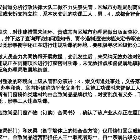
崇义街道分析行政法律大队工做不力失察失管，区城市办理局别
固或安拆支持立柱，系本次变乱的功课工人，男，4．成都合智
失，对违建措置未闭环。责成其向区城市办理局做出版面查抄。
调下，并下达了查询拜访扣问通知书、责令遏制违法扶植决定书等
裂，发觉涉事衡宇还正在进行违规功课的环境，要积极寻求区级部
小区物业工做人员全力共同协帮开展救援，变乱发生后，未采纳无效办
*违规正在雨棚顶长进行打胶密封功课，未无效指点和督促属地
应急办理局取属地街道。
改的环境向上级从管部分演讲；3．崇义街道处事处，义务落
理办事和谈、室内拆修消防平安义务书，且施工功课时未督促工人
所有门窗粉饰类建材均由金致尚品品牌供给，对变乱负有义务，
发觉，涉事工人违章功课。
致尚品门窗产物（订购）合同书》，确认了该户业从存正在屋顶
部门）和次梁（衡宇墙体上的铝合金方管）仅用铆钉固定毗连
。李**、金致尚品运营部担任人王**取死者彭**、冉**亲属