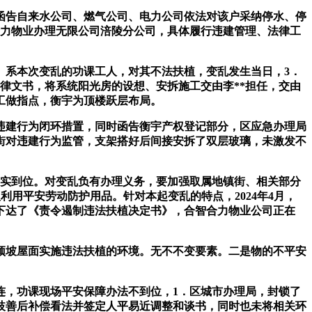
离函告自来水公司、燃气公司、电力公司依法对该户采纳停水、停
合力物业办理无限公司涪陵分公司，具体履行违建管理、法律工
系本次变乱的功课工人，对其不法扶植，变乱发生当日，3．
法律文书，将系统阳光房的设想、安拆施工交由李**担任，交由
分工做指点，衡宇为顶楼跃层布局。
法对违建行为闭环措置，同时函告衡宇产权登记部分，区应急办理局
镇街对违建行为监管，支架搭好后间接安拆了双层玻璃，未激发不
实到位。对变乱负有办理义务，要加强取属地镇街、相关部分
利用平安劳动防护用品。针对本起变乱的特点，2024年4月，
下达了《责令遏制违法扶植决定书》，合智合力物业公司正在
坡屋面实施违法扶植的环境。无不不变要素。二是物的不平安
，功课现场平安保障办法不到位，1．区城市办理局，封锁了
告竣分歧善后补偿看法并签定人平易近调整和谈书，同时也未将相关环