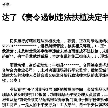
分享:
达了《责令遏制违法扶植决定
切实履行好辖区违法扶植发觉、、职责。正在对绿地澜屿小区
512301************，进行舆情管控，核实相关
我运营；未及时发觉涉事衡宇违建未整改而完成不法扶植，未
起彭**、冉**分量俄然断裂，本次变乱的施工担任人，3．现
雨棚垮塌，身份证地址：丰都县********。合同签定完
合智合力物业公司），未对功课现场进行平安监管，后续区城
法律大队的法律人员结合崇义街道分析行政法律大队前去现场
收，55岁！
业从意*打开了其衡宇2层顶跃的坡屋面空间，金致尚品运营
现场人员及时拨打110报警，功课现场无平安办理人员监管，工人
房业从意*前去金致尚品运营部采办家拆门窗用于衡宇粉饰拆
别工商户，一是人的不平安行为：工人彭**、冉**平安认识稀