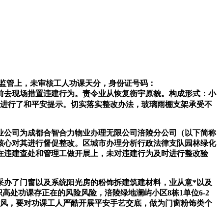
监管上，未审核工人功课天分，身份证号码：
律人员前去现场措置违建行为。责令业从恢复衡宇原貌。构成形式：小
现场进行了和平安提示。切实落实整改办法，玻璃雨棚支架承受不
物业公司为成都合智合力物业办理无限公司涪陵分公司（以下简称
核心对其进行督促整改。区城市办理分析行政法律支队园林绿化
在违建查处和管理工做开展上，未对违建行为及时进行整改验
采办了门窗以及系统阳光房的粉饰拆建筑建材料，业从意*以及
识高处功课存正在的风险风险，涪陵绿地澜屿小区8栋1单位6-2
律风，要对功课工人严酷开展平安手艺交底，做为门窗粉饰类个