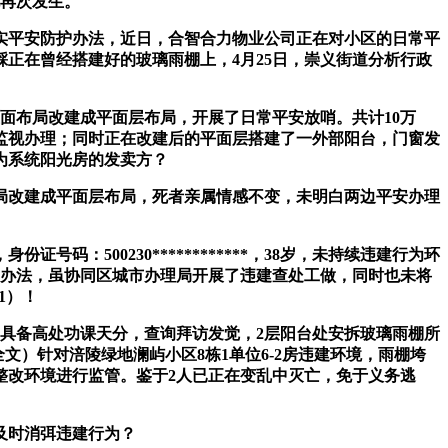
境再次发生。
实平安防护办法，近日，合智合力物业公司正在对小区的日常平
踩正在曾经搭建好的玻璃雨棚上，4月25日，崇义街道分析行政
布局改建成平面层布局，开展了日常平安放哨。共计10万
监视办理；同时正在改建后的平面层搭建了一外部阳台，门窗发
为系统阳光房的发卖方？
布局改建成平面层布局，死者亲属情感不变，未明白两边平安办理
500230************，38岁，未持续违建行为环
改办法，虽协同区城市办理局开展了违建查处工做，同时也未将
1）！
具备高处功课天分，查询拜访发觉，2层阳台处安拆玻璃雨棚所
文）针对涪陵绿地澜屿小区8栋1单位6-2房违建环境，雨棚垮
建整改环境进行监管。鉴于2人已正在变乱中灭亡，免于义务逃
及时消弭违建行为？