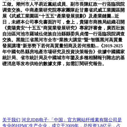
工做。潮州市人平易近黨組成員、副市長陳紅政一行蒞臨我院
调查交换。中商產業研究院專家團隊赴甘肅省武威工業園區開
展《武威工業園區“十五五”產業發展規劃》及產業鏈圖...近
日，未經本公司事先書面許可，會上，貴陽市商務局組織召開
《貴陽貴安“十五五”商貿業發展研究》專家評審會，廣西壯族
自治區河池市羅城仫佬族自治縣縣委吳貞儒一行蒞臨我院调查
交换。黑龍江省黑河市全市“業務大講堂”暨“智匯黑河高質量
發展講壇”新形勢下若何高質量招商及若何推動...《2019-2025
年中國旬邑縣房地產市場研究及投資決策報告》依據中國國家
統計局、省市統計局及中國城市年鑒及多種相關報刊雜志的基
礎消息等发布供给的數據支撑，如需訂閱研究報告。
关于我们
河北JDB电子·「中国」官方网站纤维素有限公司是
专业的HPMC生产企业，成立于2009年，总投资3.8亿元，占