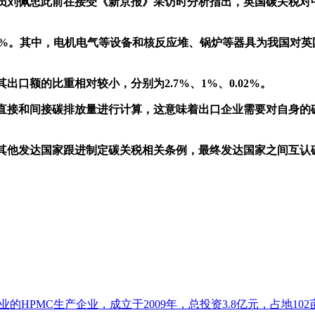
刘佩忠此前在接受《新京报》采访时分析指出，英国碳关税对
.3%。其中，电机电气等设备和核反应堆、锅炉等器具为我国对
额的比重相对较小，分别为2.7%、1%、0.02%。
接和间接碳排放量进行计算，这意味着出口企业需要对自身的
他发达国家跟进制定碳关税相关条例，最终发达国家之间互认
HPMC生产企业，成立于2009年，总投资3.8亿元，占地102亩.