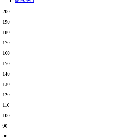
联系我们
200
190
180
170
160
150
140
130
120
110
100
90
80