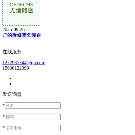
2025-09-26
户的拆修需乞降企
在线服务
1272935344@qq.com
15630122398
发送询盘
*
*
*