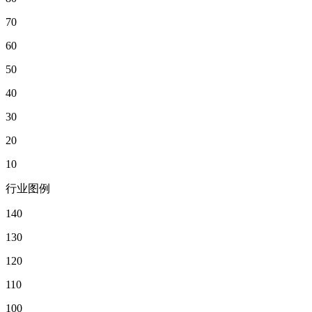
70
60
50
40
30
20
10
行业图例
140
130
120
110
100