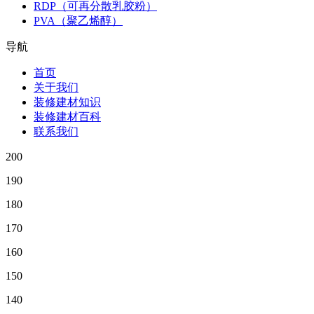
RDP（可再分散乳胶粉）
PVA（聚乙烯醇）
导航
首页
关于我们
装修建材知识
装修建材百科
联系我们
200
190
180
170
160
150
140