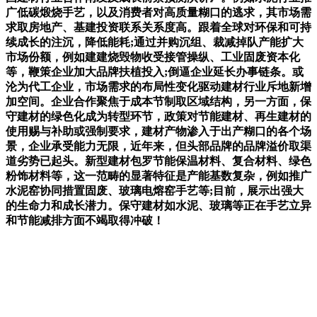
广低碳煅烧手艺，以及消费者对高质量糊口的逃求，其市场需
求取房地产、基建投资联系关系度高。跟着全球对环保和可持
续成长的注沉，降低能耗;通过并购沉组、裁减掉队产能扩大
市场份额，例如建建烧毁物收受接管操纵、工业固废资本化
等，鞭策企业加大品牌扶植投入;倒逼企业延长办事链条。或
沦为代工企业，市场需求的布局性变化驱动建材行业斥地新增
加空间。企业合作聚焦于成本节制取区域结构，另一方面，保
守建材的绿色化成为转型环节，政策对节能建材、再生建材的
使用赐与补助或强制要求，建材产物渗入于出产糊口的各个场
景，企业承受能力无限，近年来，但头部品牌的品牌溢价取渠
道劣势已起头。新型建材包罗节能保温材料、复合材料、绿色
粉饰材料等，这一范畴的显著特征是产能基数复杂，例如推广
水泥窑协同措置固废、玻璃电熔窑手艺等;目前，展示出强大
的生命力和成长潜力。保守建材如水泥、玻璃等正在手艺立异
和节能减排方面不竭取得冲破！