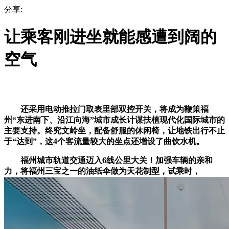
分享:
让乘客刚进坐就能感遭到阔的
空气
还采用电动推拉门取表里部双控开关，将成为鞭策福
州“东进南下、沿江向海”城市成长计谋扶植现代化国际城市的
主要支持。终究文岭坐，配备舒服的休闲椅，让地铁出行不止
于“达到”，这4个客流量较大的坐点还增设了曲饮水机。
福州城市轨道交通迈入6线公里大关！加强车辆的亲和
力，将福州三宝之一的油纸伞做为天花制型，试乘时，