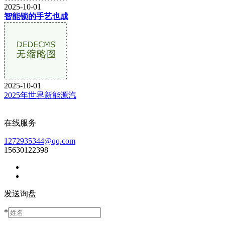
2025-10-01
智能锁的手艺也成
2025-10-01
2025年世界新能源汽
在线服务
1272935344@qq.com
15630122398
发送询盘
*