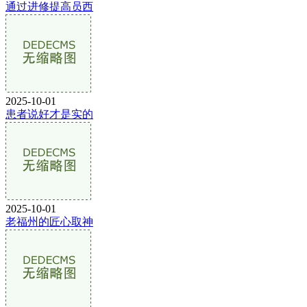
通过进修提高员西
2025-10-01
患者说好才是实的
2025-10-01
老福州的匠心取神