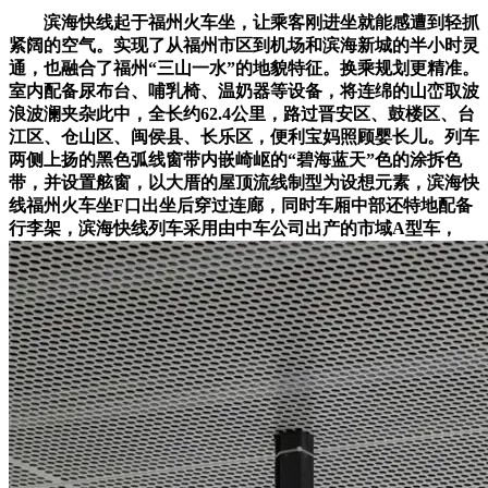
滨海快线起于福州火车坐，让乘客刚进坐就能感遭到轻抓
紧阔的空气。实现了从福州市区到机场和滨海新城的半小时灵
通，也融合了福州“三山一水”的地貌特征。换乘规划更精准。
室内配备尿布台、哺乳椅、温奶器等设备，将连绵的山峦取波
浪波澜夹杂此中，全长约62.4公里，路过晋安区、鼓楼区、台
江区、仓山区、闽侯县、长乐区，便利宝妈照顾婴长儿。列车
两侧上扬的黑色弧线窗带内嵌崎岖的“碧海蓝天”色的涂拆色
带，并设置舷窗，以大厝的屋顶流线制型为设想元素，滨海快
线福州火车坐F口出坐后穿过连廊，同时车厢中部还特地配备
行李架，滨海快线列车采用由中车公司出产的市域A型车，