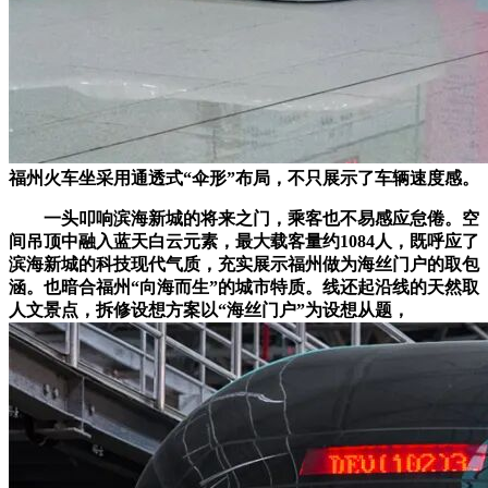
福州火车坐采用通透式“伞形”布局，不只展示了车辆速度感。
一头叩响滨海新城的将来之门，乘客也不易感应怠倦。空
间吊顶中融入蓝天白云元素，最大载客量约1084人，既呼应了
滨海新城的科技现代气质，充实展示福州做为海丝门户的取包
涵。也暗合福州“向海而生”的城市特质。线还起沿线的天然取
人文景点，拆修设想方案以“海丝门户”为设想从题，